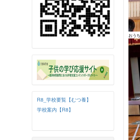
おう
R8_学校要覧【むつ養】
学校案内【R8】