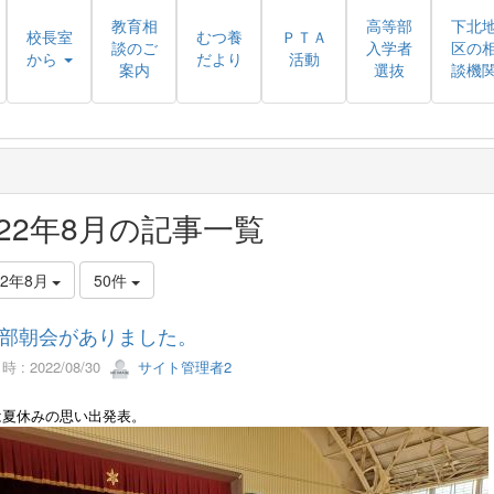
教育相
高等部
下北
校長室
むつ養
ＰＴＡ
談のご
入学者
区の
から
だより
活動
案内
選抜
談機
022年8月の記事一覧
22年8月
50件
部朝会がありました。
 : 2022/08/30
サイト管理者2
は夏休みの思い出発表。