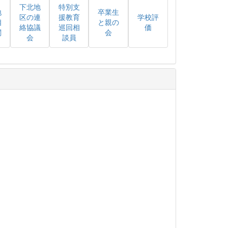
下北地
特別支
地
卒業生
区の連
援教育
学校評
相
と親の
絡協議
巡回相
価
関
会
会
談員