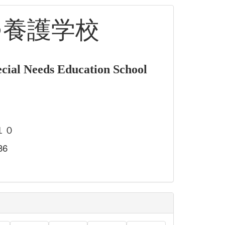
つ養護学校
cial Needs Education School
１０
86