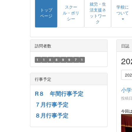
就労・生
スクー
学校に
トップ
活支援ネ
ル・ポリ
ついて
ページ
ットワー
シー
ク
訪問者数
日誌
2
1
1
8
8
9
9
7
1
20
行事予定
小学
R８ 年間行事予定
投稿日時
７月行事予定
今回
８月行事予定