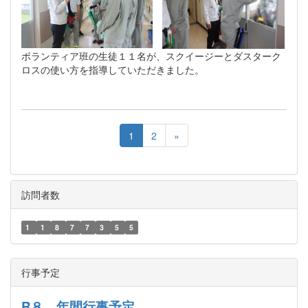
ボランティア班の生徒１１名が、スクイージーとダスターク
ロスの使い方を指導していただきました。
1
2
»
訪問者数
1
1
8
7
7
3
5
5
行事予定
R８ 年間行事予定