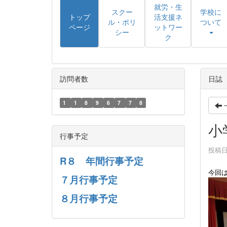
就労・生
スクー
学校に
トップ
活支援ネ
ル・ポリ
ついて
ページ
ットワー
シー
ク
訪問者数
日誌
1
1
8
9
6
7
7
8
小
行事予定
投稿日時
R８ 年間行事予定
今回
７月行事予定
８月行事予定