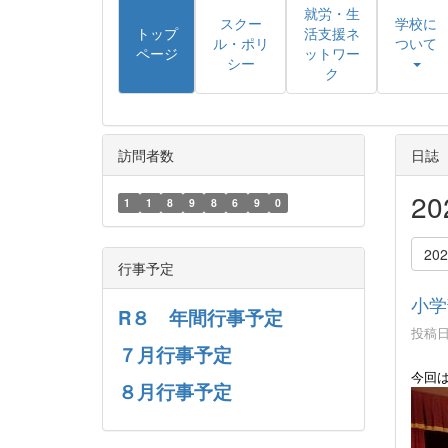
就労・生
スクー
学校に
トップ
活支援ネ
ル・ポリ
ついて
ページ
ットワー
シー
ク
訪問者数
日誌
2
1
1
8
9
8
6
9
0
20
行事予定
小学
R８ 年間行事予定
投稿日時
７月行事予定
今回
８月行事予定