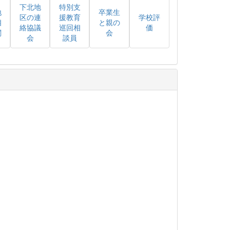
下北地
特別支
地
卒業生
区の連
援教育
学校評
相
と親の
絡協議
巡回相
価
関
会
会
談員