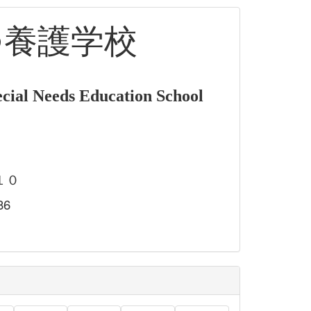
つ養護学校
cial Needs Education School
１０
86