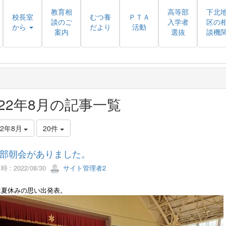
教育相
高等部
下北
校長室
むつ養
ＰＴＡ
談のご
入学者
区の
から
だより
活動
案内
選抜
談機
022年8月の記事一覧
22年8月
20件
部朝会がありました。
 : 2022/08/30
サイト管理者2
は夏休みの思い出発表。