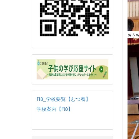
おう
R8_学校要覧【むつ養】
学校案内【R8】