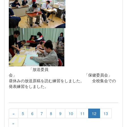
「放送委員
会」 「保健委員会」
昼休みの放送原稿を読む練習をしました。 全校集会での
発表練習をしました。
«
5
6
7
8
9
10
11
12
13
»