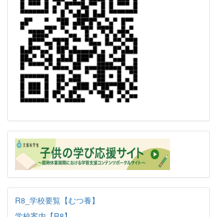
R8_学校要覧【むつ養】
学校案内【R8】