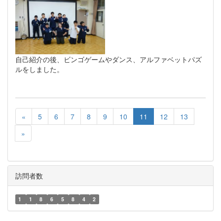
自己紹介の後、ビンゴゲームやダンス、アルファベットパズ
ルをしました。
«
5
6
7
8
9
10
11
12
13
»
訪問者数
1
1
8
6
5
8
4
2