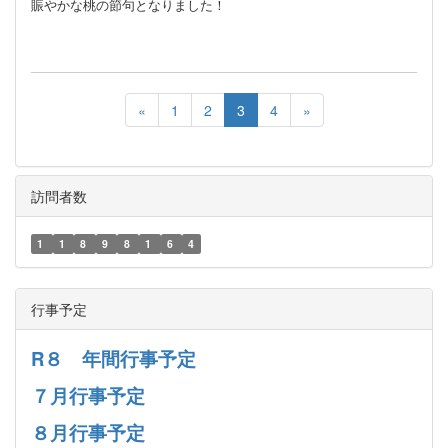
賑やかな桃の節句となりました！
«
1
2
3
4
»
訪問者数
1
1
8
9
8
1
6
4
行事予定
R８ 年間行事予定
７月行事予定
８月行事予定