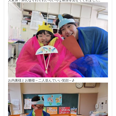
お内裏様とお雛様～二人並んでいい笑顔～♪