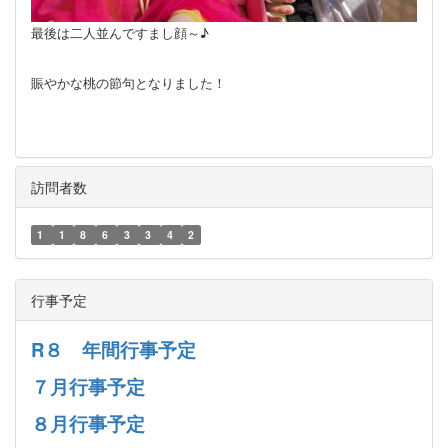
最後は
二人並んで
すまし顔～♪
賑やかな桃の節句となりました！
訪問者数
1
1
8
6
3
3
4
2
行事予定
R８ 年間行事予定
７月行事予定
８月行事予定