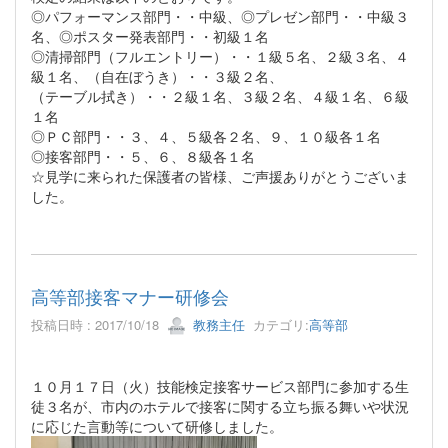
◎パフォーマンス部門・・中級、◎プレゼン部門・・中級３
名、◎ポスター発表部門・・初級１名
◎清掃部門（フルエントリー）・・１級５名、２級３名、４
級１名、（自在ぼうき）・・３級２名、
（テーブル拭き）・・２級１名、３級２名、４級１名、６級
１名
◎ＰＣ部門・・３、４、５級各２名、９、１０級各１名
◎接客部門・・５、６、８級各１名
☆見学に来られた保護者の皆様、ご声援ありがとうございま
した。
高等部接客マナー研修会
投稿日時 : 2017/10/18
教務主任
カテゴリ:
高等部
１０月１７日（火）技能検定接客サービス部門に参加する生
徒３名が、市内のホテルで接客に関する立ち振る舞いや状況
に応じた言動等について研修しました。