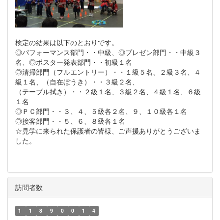
検定の結果は以下のとおりです。
◎パフォーマンス部門・・中級、◎プレゼン部門・・中級３
名、◎ポスター発表部門・・初級１名
◎清掃部門（フルエントリー）・・１級５名、２級３名、４
級１名、（自在ぼうき）・・３級２名、
（テーブル拭き）・・２級１名、３級２名、４級１名、６級
１名
◎ＰＣ部門・・３、４、５級各２名、９、１０級各１名
◎接客部門・・５、６、８級各１名
☆見学に来られた保護者の皆様、ご声援ありがとうございま
した。
訪問者数
1
1
8
9
0
0
1
4