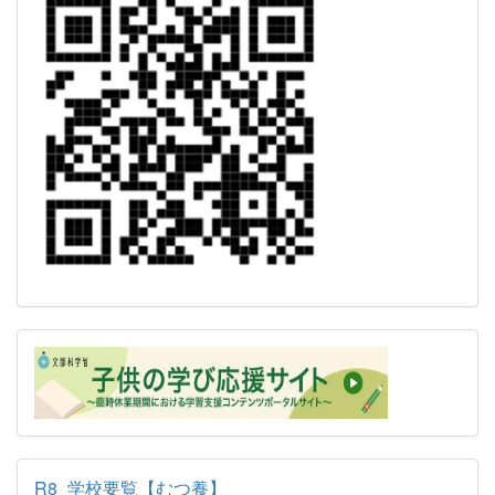
R8_学校要覧【むつ養】