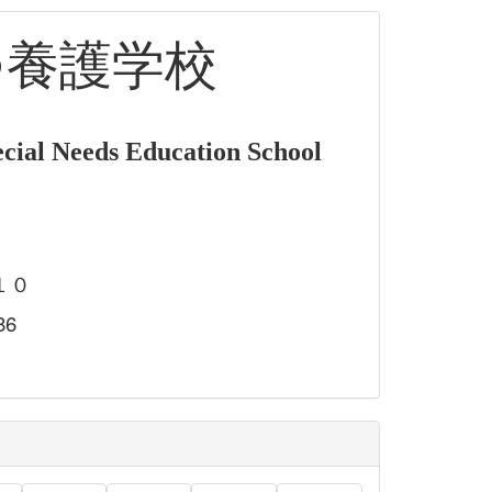
つ養護学校
cial Needs Education School
１０
86