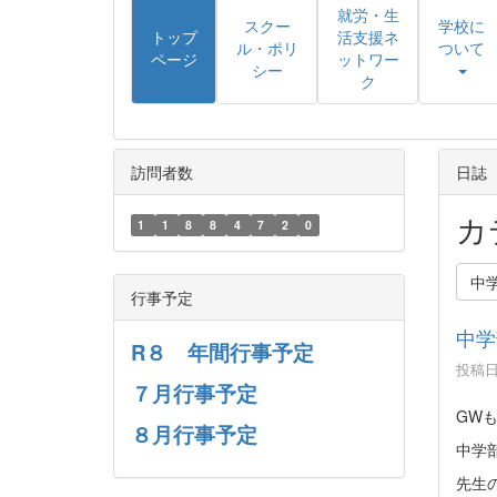
就労・生
スクー
学校に
トップ
活支援ネ
ル・ポリ
ついて
ページ
ットワー
シー
ク
訪問者数
日誌
カ
1
1
8
8
4
7
2
0
中
行事予定
中学
R８ 年間行事予定
投稿日時
７月行事予定
GW
８月行事予定
中学
先生