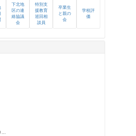
下北地
特別支
地
卒業生
区の連
援教育
学校評
相
と親の
絡協議
巡回相
価
関
会
会
談員
り…