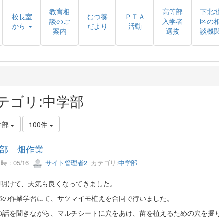
教育相
高等部
下北
校長室
むつ養
ＰＴＡ
談のご
入学者
区の
から
だより
活動
案内
選抜
談機
テゴリ:中学部
学部
100件
部 畑作業
 : 05/16
サイト管理者2
カテゴリ:
中学部
も明けて、天気も良くなってきました。
部の作業学習にて、サツマイモ植えを合同で行いました。
の話を聞きながら、マルチシートに穴をあけ、苗を植えるための穴を掘