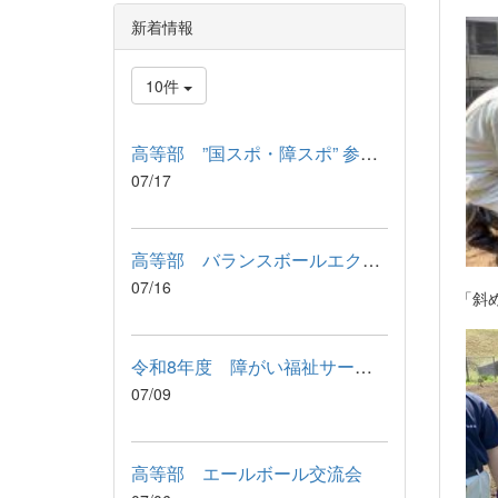
新着情報
10件
高等部 ”国スポ・障スポ” 参加記念品 引渡式
07/17
高等部 バランスボールエクササイズ
07/16
「斜
令和8年度 障がい福祉サービス利用に関わる説明会が行われました
07/09
高等部 エールボール交流会