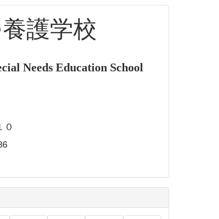
つ養護学校
cial Needs Education School
１０
86