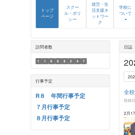
就労・生
スクー
学校に
トップ
活支援ネ
ル・ポリ
ついて
ページ
ットワー
シー
ク
訪問者数
日誌
2
1
1
8
8
8
2
4
7
20
行事予定
全校
R８ 年間行事予定
投稿日時
７月行事予定
2月1
８月行事予定