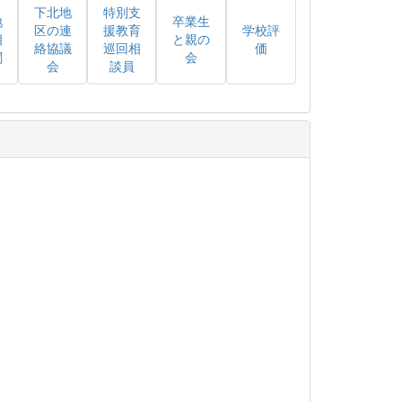
下北地
特別支
地
卒業生
区の連
援教育
学校評
相
と親の
絡協議
巡回相
価
関
会
会
談員