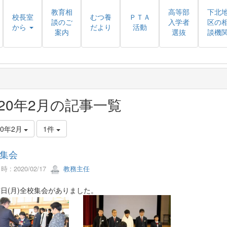
教育相
高等部
下北
校長室
むつ養
ＰＴＡ
談のご
入学者
区の
から
だより
活動
案内
選抜
談機
020年2月の記事一覧
20年2月
1件
集会
 : 2020/02/17
教務主任
7日(月)全校集会がありました。