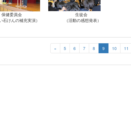
健委員会 生徒会
洗い石けんの補充実演） （活動の感想発表）
«
5
6
7
8
9
10
11