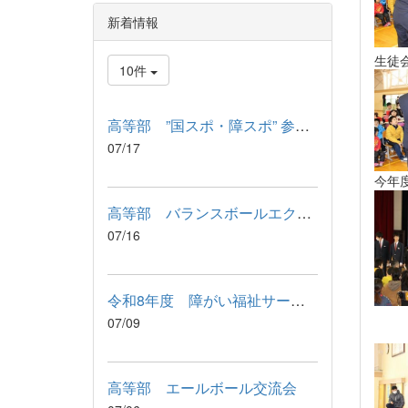
新着情報
生徒
10件
高等部 ”国スポ・障スポ” 参加記念品 引渡式
07/17
今年
高等部 バランスボールエクササイズ
07/16
令和8年度 障がい福祉サービス利用に関わる説明会が行われました
放
07/09
（早
高等部 エールボール交流会