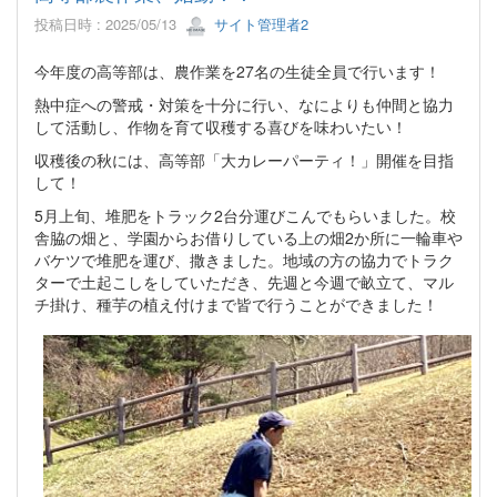
投稿日時 : 2025/05/13
サイト管理者2
今年度の高等部は、農作業を27名の生徒全員で行います！
熱中症への警戒・対策を十分に行い、なによりも仲間と協力
して活動し、作物を育て収穫する喜びを味わいたい！
収穫後の秋には、高等部「大カレーパーティ！」開催を目指
して！
5月上旬、堆肥をトラック2台分運びこんでもらいました。校
舎脇の畑と、学園からお借りしている上の畑2か所に一輪車や
バケツで堆肥を運び、撒きました。地域の方の協力でトラク
ターで土起こしをしていただき、先週と今週で畝立て、マル
チ掛け、種芋の植え付けまで皆で行うことができました！