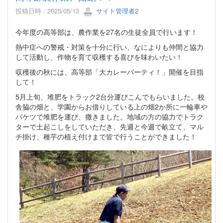
投稿日時 : 2025/05/13
サイト管理者2
今年度の高等部は、農作業を27名の生徒全員で行います！
熱中症への警戒・対策を十分に行い、なによりも仲間と協力
して活動し、作物を育て収穫する喜びを味わいたい！
収穫後の秋には、高等部「大カレーパーティ！」開催を目指
して！
5月上旬、堆肥をトラック2台分運びこんでもらいました。校
舎脇の畑と、学園からお借りしている上の畑2か所に一輪車や
バケツで堆肥を運び、撒きました。地域の方の協力でトラク
ターで土起こしをしていただき、先週と今週で畝立て、マル
チ掛け、種芋の植え付けまで皆で行うことができました！