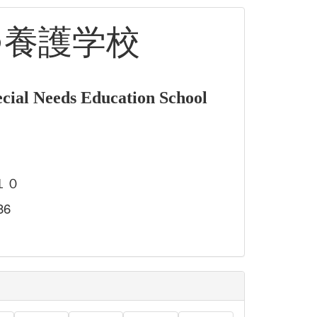
つ養護学校
cial Needs Education School
１０
86