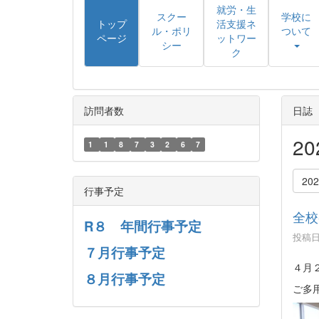
就労・生
スクー
学校に
トップ
活支援ネ
ル・ポリ
ついて
ページ
ットワー
シー
ク
訪問者数
日誌
2
1
1
8
7
3
2
6
7
20
行事予定
全校
R８ 年間行事予定
投稿日時
７月行事予定
４月
８月行事予定
ご多