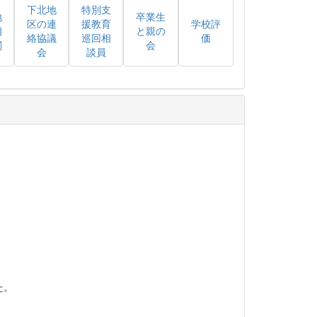
下北地
特別支
地
卒業生
区の連
援教育
学校評
相
と親の
絡協議
巡回相
価
関
会
会
談員
た。