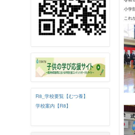
小学
これ
R8_学校要覧【むつ養】
学校案内【R8】