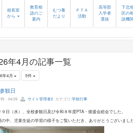
教育相
高等部
下北
校長室
むつ養
ＰＴＡ
談のご
入学者
区の
から
だより
活動
案内
選抜
談機
026年4月の記事一覧
26年4月
5件
参観日
 : 04/29
サイト管理者2
カテゴリ:
学校行事
２９日（水）、全校参観日及び令和８年度PTA・後援会総会でした。
用の中、児童生徒の学習の様子をご覧いただき、ありがとうございまし