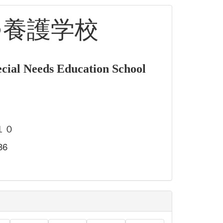
つ養護学校
cial Needs Education School
１０
86