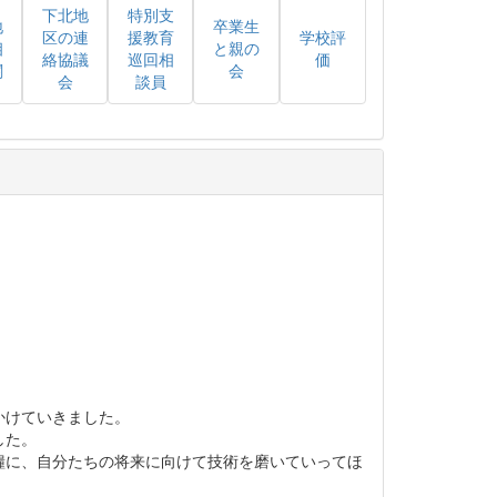
下北地
特別支
地
卒業生
区の連
援教育
学校評
相
と親の
絡協議
巡回相
価
関
会
会
談員
かけていきました。
した。
糧に、自分たちの将来に向けて技術を磨いていってほ