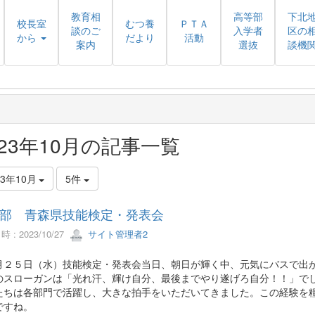
教育相
高等部
下北
校長室
むつ養
ＰＴＡ
談のご
入学者
区の
から
だより
活動
案内
選抜
談機
023年10月の記事一覧
23年10月
5件
部 青森県技能検定・発表会
 : 2023/10/27
サイト管理者2
月２５日（水）技能検定・発表会当日、朝日が輝く中、元気にバスで出
のスローガンは「光れ汗、輝け自分、最後までやり遂げろ自分！！」で
たちは各部門で活躍し、大きな拍手をいただいてきました。この経験を
ですね。