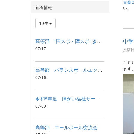
青森
新着情報
い。
10件
中学
高等部 ”国スポ・障スポ” 参加記念品 引渡式
07/17
投稿日時
１０
まず
高等部 バランスボールエクササイズ
07/16
令和8年度 障がい福祉サービス利用に関わる説明会が行われました
07/09
高等部 エールボール交流会