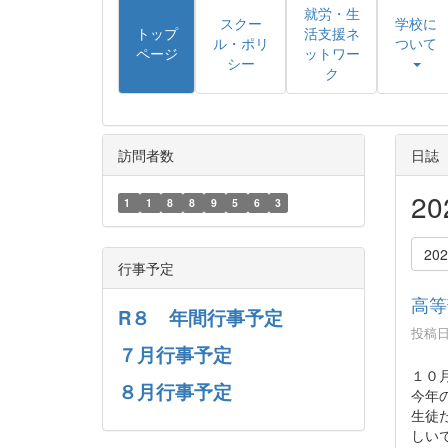
就労・生
スクー
学校に
トップ
活支援ネ
ル・ポリ
ついて
ページ
ットワー
シー
ク
訪問者数
日誌
2
1
1
8
8
9
5
6
3
20
行事予定
高等
R８ 年間行事予定
投稿日時
７月行事予定
１０
８月行事予定
今年
生徒
しい