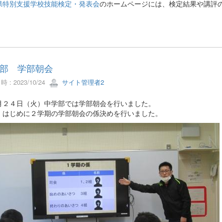
県特別支援学校技能検定・発表会
のホームページには、検定結果や講評
部 学部朝会
 : 2023/10/24
サイト管理者2
月２４日（火）中学部では学部朝会を行いました。
、はじめに２学期の学部朝会の係決めを行いました。