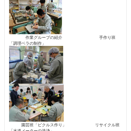
作業グループの紹介 手作り班
「調理ベラの制作」
園芸班「ピクルス作り」 リサイクル班
「水道メーターの洗浄」