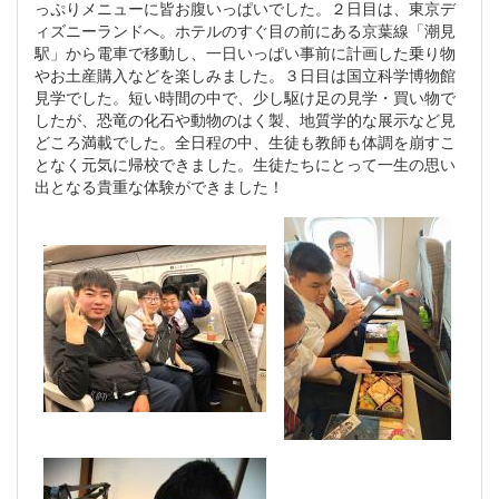
っぷりメニューに皆お腹いっぱいでした。２日目は、東京デ
ィズニーランドへ。ホテルのすぐ目の前にある京葉線「潮見
駅」から電車で移動し、一日いっぱい事前に計画した乗り物
やお土産購入などを楽しみました。３日目は国立科学博物館
見学でした。短い時間の中で、少し駆け足の見学・買い物で
したが、恐竜の化石や動物のはく製、地質学的な展示など見
どころ満載でした。全日程の中、生徒も教師も体調を崩すこ
となく元気に帰校できました。生徒たちにとって一生の思い
出となる貴重な体験ができました！