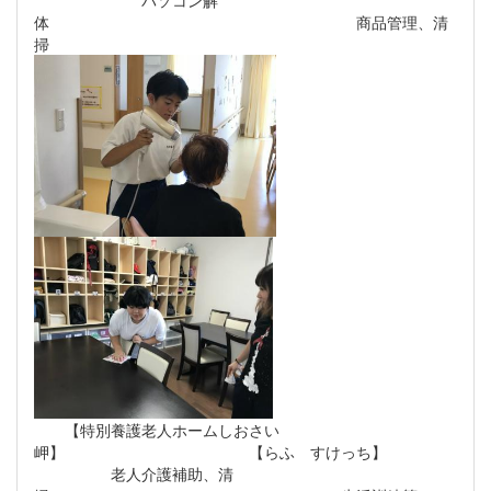
パソコン解
体 商品管理、清
掃
【特別養護老人ホームしおさい
岬】 【らふ すけっち】
老人介護補助、清