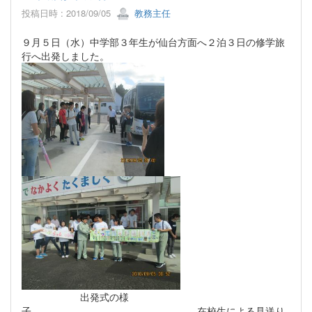
投稿日時 : 2018/09/05
教務主任
９月５日（水）中学部３年生が仙台方面へ２泊３日の修学旅
行へ出発しました。
出発式の様
子 在校生による見送り