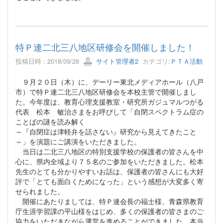
特Ｐ連二北三八地区研修会を開催しました！
投稿日時 : 2018/09/26
サイト管理者2
カテゴリ:
ＰＴＡ活動
９月２０日（木）に、デーリー東北メディアホール（八戸
市）で特Ｐ連二北三八地区研修会を本校主管で開催しまし
た。今年度は、教育心理支援教室・研究所ガジュマルつがる
代表 松本 敏治さまをお呼びして「自閉スペクトラム症の
ことばの謎を読み解く
～『自閉症は津軽弁を話さない』研究から見えてきたこと
～」を演題にご講演をいただきました。
当日は二北三八地区の特別支援学校の保護者の皆さんを中
心に、県内全域より７５名のご参加をいただきました。松本
先生のとても分かりやすいお話は、保護者の皆さんにも大好
評で「とても面白くためになった」という感想が大変多く寄
せられました。
開催にあたりましては、特Ｐ連会長の福士様、青森県教育
庁生涯学習課の平山様をはじめ、多くの保護者の皆さまのご
協力をいただきながら運営を進めることができました。本当