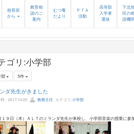
教育相
高等部
下北
校長室
むつ養
ＰＴＡ
談のご
入学者
区の
から
だより
活動
案内
選抜
談機
テゴリ:小学部
学部
5件
ンダ先生がきました
 : 2017/10/23
教務主任
カテゴリ:
小学部
月１９日（木）ＡＬＴのミランダ先生が来校し、小学部音楽の授業に参