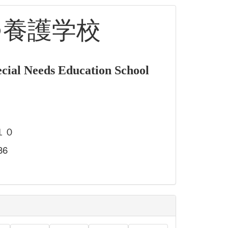
つ養護学校
cial Needs Education School
１０
86