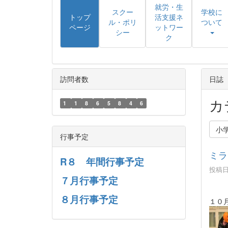
就労・生
スクー
学校に
トップ
活支援ネ
ル・ポリ
ついて
ページ
ットワー
シー
ク
訪問者数
日誌
カ
1
1
8
6
5
8
4
6
小
行事予定
ミラ
R８ 年間行事予定
投稿日時
７月行事予定
８月行事予定
１０