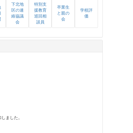
下北地
特別支
地
卒業生
区の連
援教育
学校評
相
と親の
絡協議
巡回相
価
関
会
会
談員
加しました。