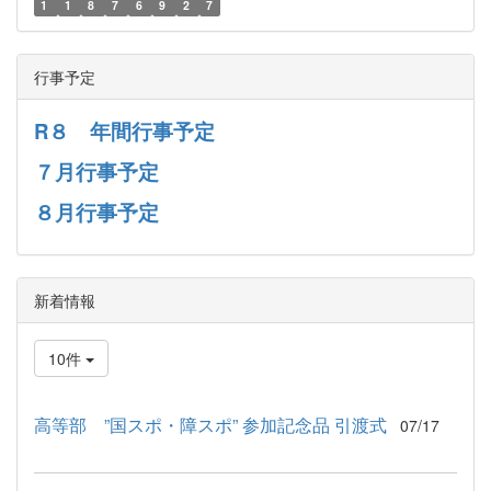
1
1
8
7
6
9
2
7
行事予定
R８ 年間行事予定
７月行事予定
８月行事予定
新着情報
10件
高等部 ”国スポ・障スポ” 参加記念品 引渡式
07/17