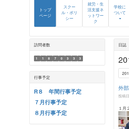
就労・生
スクー
学校に
トップ
活支援ネ
ル・ポリ
ついて
ページ
ットワー
シー
ク
訪問者数
日誌
2
1
1
8
7
0
3
3
3
20
行事予定
外部
R８ 年間行事予定
投稿日時
７月行事予定
１月
８月行事予定