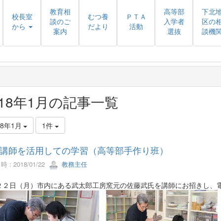
教育相
高等部
下北
校長室
むつ養
ＰＴＡ
談のご
入学者
区の
から
だより
活動
案内
選抜
談機
018年1月の記事一覧
18年1月
1件
講師を活用しての学習（高等部手作り班）
 : 2018/01/22
教務主任
２２日（月）市内にある武太郎工房窯元の佐藤武氏を講師にお招きし、