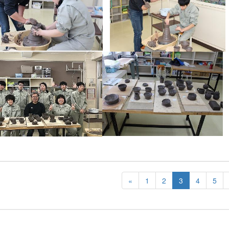
«
1
2
3
4
5