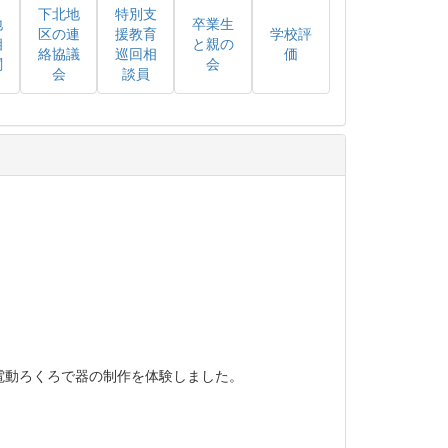
下北地
特別支
地
卒業生
区の連
援教育
学校評
相
と親の
絡協議
巡回相
価
関
会
会
談員
電動ろくろで器の制作を体験しました。