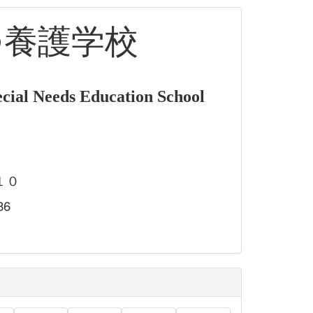
つ養護学校
cial Needs Education School
１０
86