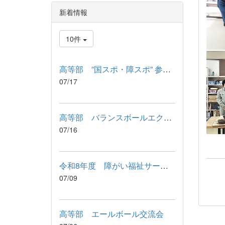
新着情報
10件
高等部 ”国スポ・障スポ” 参加記念品 引渡式
07/17
高等部 バランスボールエクササイズ
07/16
令和8年度 障がい福祉サービス利用に関わる説明会が行われました
07/09
高等部 エールボール交流会