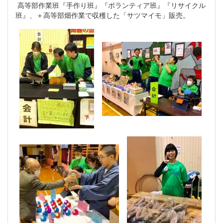
高等部作業班『手作り班』『ボランティア班』『リサイクル
班』、＋高等部畑作業で収穫した「サツマイモ」販売。