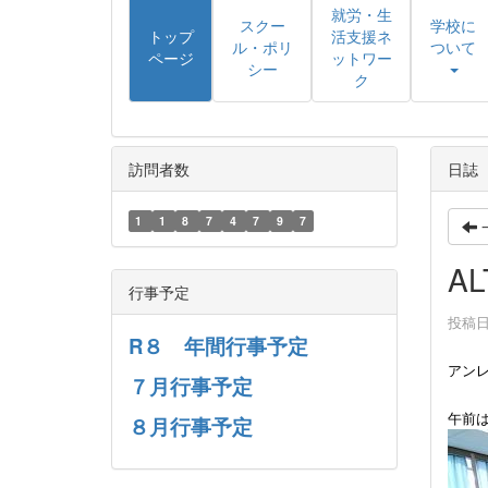
就労・生
スクー
学校に
トップ
活支援ネ
ル・ポリ
ついて
ページ
ットワー
シー
ク
訪問者数
日誌
1
1
8
7
4
7
9
7
A
行事予定
投稿日時
R８ 年間行事予定
アン
７月行事予定
午前
８月行事予定