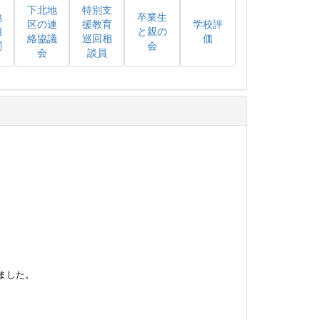
下北地
特別支
地
卒業生
区の連
援教育
学校評
相
と親の
絡協議
巡回相
価
関
会
会
談員
ました。