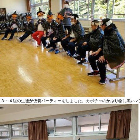
は３・４組の生徒が仮装パーティーをしました。カボチャのかぶり物に黒いマ