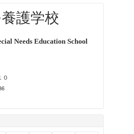
つ養護学校
cial Needs Education School
１０
86