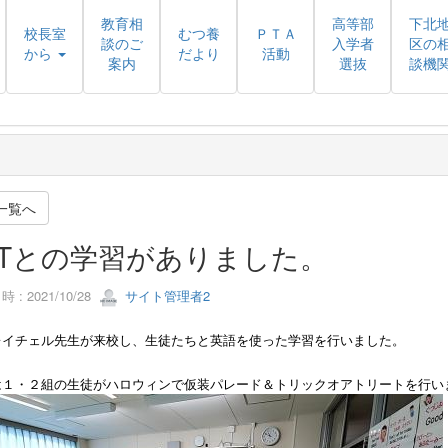
教育相
高等部
下北
校長室
むつ養
ＰＴＡ
談のご
入学者
区の
から
だより
活動
案内
選抜
談機
一覧へ
LTとの学習がありました。
 : 2021/10/28
サイト管理者2
レイチェル先生が来校し、生徒たちと英語を使った学習を行いました。
は１・２組の生徒がハロウィンで仮装パレード＆トリックオアトリートを行い