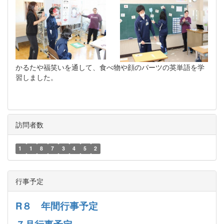
かるたや福笑いを通して、食べ物や顔のパーツの英単語を学
習しました。
訪問者数
1
1
8
7
3
4
5
2
行事予定
R８ 年間行事予定