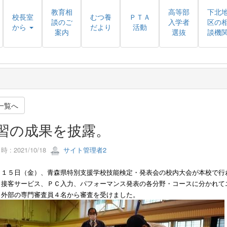
教育相
高等部
下北
校長室
むつ養
ＰＴＡ
談のご
入学者
区の
から
だより
活動
案内
選抜
談機
一覧へ
習の成果を披露。
 : 2021/10/18
サイト管理者2
月１５日（金）、青森県特別支援学校技能検定・発表会の校内大会が本校で行
、接客サービス、ＰＣ入力、パフォーマンス発表の各分野・コースに分かれて
、外部の専門審査員４名から審査を受けました。