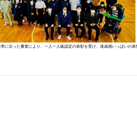
基準に沿った審査により、一人一人級認定の表彰を受け、達成感いっぱいの表