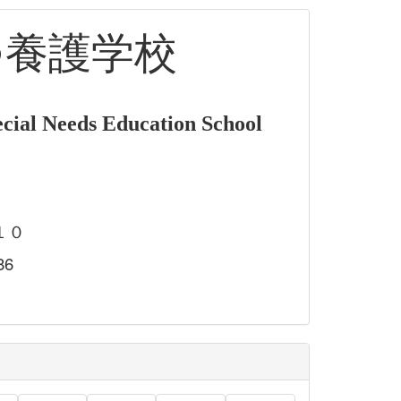
つ養護学校
cial Needs Education School
１０
86