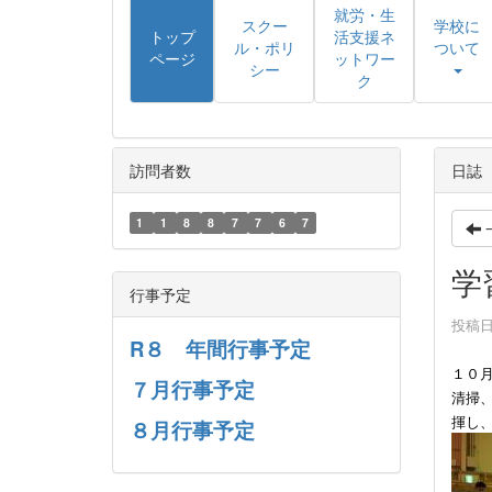
就労・生
スクー
学校に
トップ
活支援ネ
ル・ポリ
ついて
ページ
ットワー
シー
ク
訪問者数
日誌
1
1
8
8
7
7
6
7
学
行事予定
投稿日時
R８ 年間行事予定
１０
７月行事予定
清掃
揮し
８月行事予定