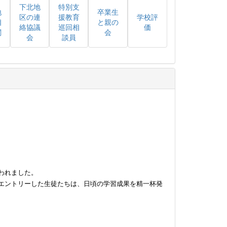
下北地
特別支
地
卒業生
区の連
援教育
学校評
相
と親の
絡協議
巡回相
価
関
会
会
談員
われました。
エントリーした生徒たちは、日頃の学習成果を精一杯発