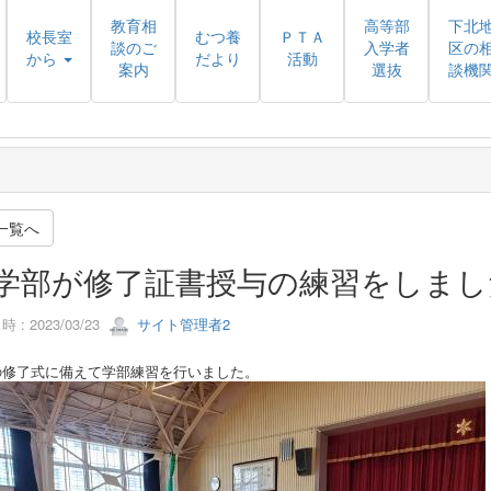
教育相
高等部
下北
校長室
むつ養
ＰＴＡ
談のご
入学者
区の
から
だより
活動
案内
選抜
談機
一覧へ
学部が修了証書授与の練習をしまし
 : 2023/03/23
サイト管理者2
の修了式に備えて学部練習を行いました。