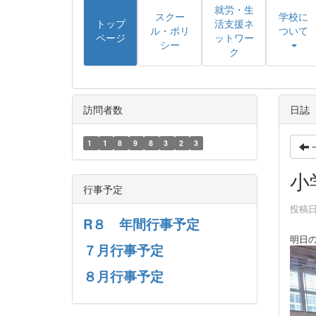
就労・生
スクー
学校に
トップ
活支援ネ
ル・ポリ
ついて
ページ
ットワー
シー
ク
訪問者数
日誌
1
1
8
9
8
3
2
3
小
行事予定
投稿日時
R８ 年間行事予定
明日
７月行事予定
８月行事予定