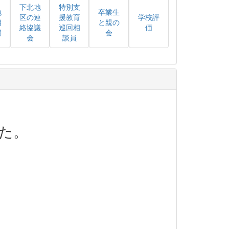
下北地
特別支
地
卒業生
区の連
援教育
学校評
相
と親の
絡協議
巡回相
価
関
会
会
談員
た。