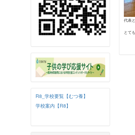
代表
とて
R8_学校要覧【むつ養】
学校案内【R8】