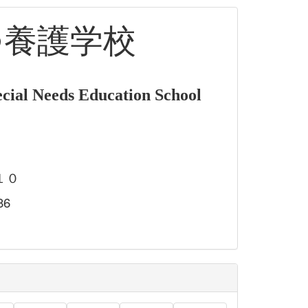
つ養護学校
cial Needs Education School
１０
86