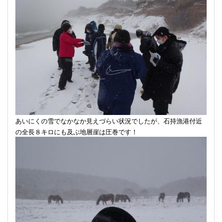
あいにくの雪でなかなか見えづらい状況でしたが、石持漁港付近
の全長８キロにも及ぶ地層崖は圧巻です！