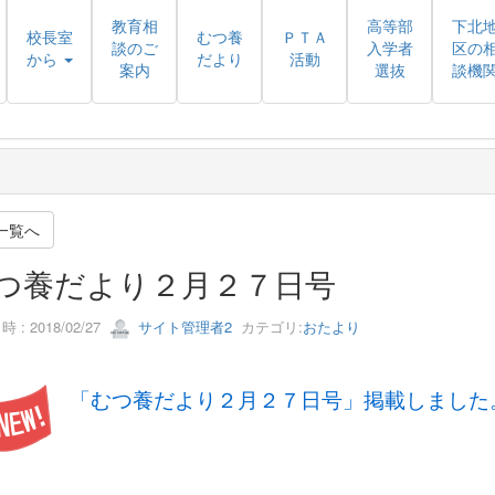
教育相
高等部
下北
校長室
むつ養
ＰＴＡ
談のご
入学者
区の
から
だより
活動
案内
選抜
談機
一覧へ
つ養だより２月２７日号
 : 2018/02/27
サイト管理者2
カテゴリ:
おたより
「むつ養だより２月２７日号」掲載しました