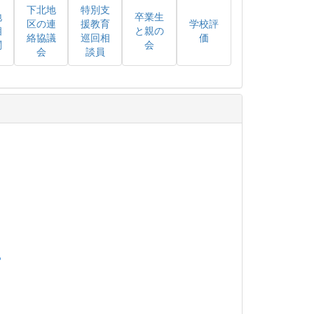
下北地
特別支
地
卒業生
区の連
援教育
学校評
相
と親の
絡協議
巡回相
価
関
会
会
談員
。