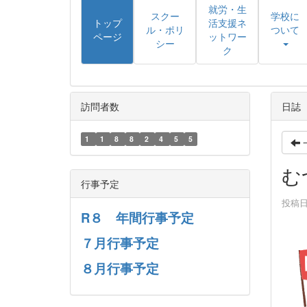
就労・生
スクー
学校に
トップ
活支援ネ
ル・ポリ
ついて
ページ
ットワー
シー
ク
訪問者数
日誌
1
1
8
8
2
4
5
5
む
行事予定
投稿日時
R８ 年間行事予定
７月行事予定
８月行事予定