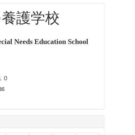
つ養護学校
cial Needs Education School
１０
86